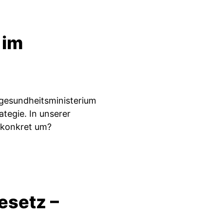
 im
gesundheitsministerium
tegie. In unserer
 konkret um?
esetz –